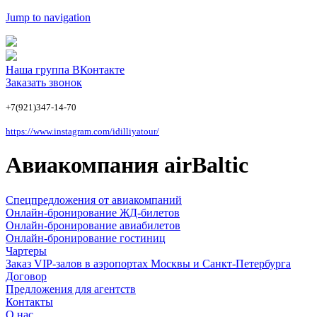
Jump to navigation
Наша группа ВКонтакте
Заказать звонок
+7(921)347-14-70
https://www.instagram.com/idilliyatour/
Авиакомпания airBaltic
Спецпредложения от авиакомпаний
Онлайн-бронирование ЖД-билетов
Онлайн-бронирование авиабилетов
Онлайн-бронирование гостиниц
Чартеры
Заказ VIP-залов в аэропортах Москвы и Санкт-Петербурга
Договор
Предложения для агентств
Контакты
О нас