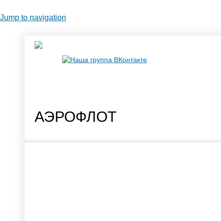
Jump to navigation
Наша группа ВКонтакте
АЭРОФЛОТ
Спецпредложения от авиакомпаний
Онлайн-б
Онлайн-бронирование авиабилетов
Онлайн-б
Заказ VIP-залов в аэропортах Москвы и Санкт-Петербу
Контакты
О нас